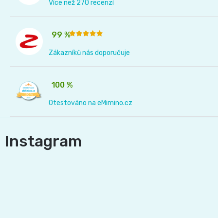
p
Více než 270 recenzí
i
s
99 %
u
Zákazníků nás doporučuje
100 %
Otestováno na eMimino.cz
Instagram