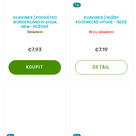
Pleny
Tip
Průměrné
Průměrné
SUAVINEX | KOUSÁTKO
SUAVINEX | NŮŽKY
podle
hodnocení
hodnocení
WONDERLAND Králíček
KOJENECKÉ HYGGE - ŠEDÉ
NEW- RŮŽOVÉ
produktu
produktu
Skladem
Brzy skladem
velikosti
je
je
5,0
5,0
Oblíbené
€7,93
€7,19
z
z
5
5
značky
DETAIL
hvězdiček.
hvězdiček.
plenek