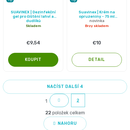
Tip
Tip
Průměrné
SUAVINEX | Dezinfekční
Suavinex | Krém na
hodnocení
gel pro čištění lahví a
opruzeniny - 75 ml
dudlíků
novinka
produktu
Skladem
Brzy skladem
je
5,0
€9,54
€10
z
5
DETAIL
hvězdiček.
NAČÍST DALŠÍ 4
S
2
1
t
O
r
22
položek celkem
v
á
NAHORU
n