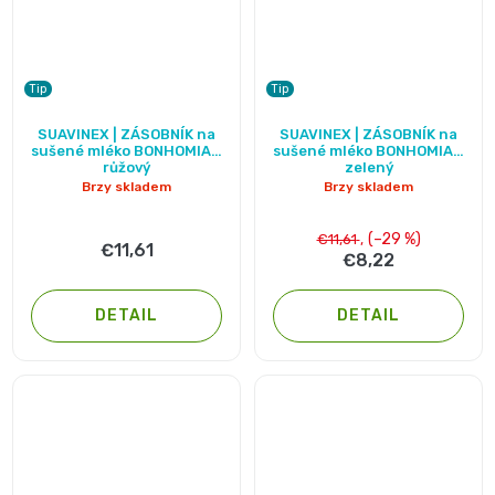
BIBS
4
Novinka
pro
💇‍♀️✨
🍃
MAXI,
-
Tip
Tip
těhotné
Prací
Attitude
Plenky
7
SUAVINEX | ZÁSOBNÍK na
SUAVINEX | ZÁSOBNÍK na
🌿
sušené mléko BONHOMIA -
sušené mléko BONHOMIA -
přípravky
růžový
zelený
BabyCharm
🥄
-
Brzy skladem
Brzy skladem
Dámská
🧺
Informace
Sunar
18
(–29 %)
€11,61
€11,61
hygiena
€8,22
o
🌱
kg
shodě
Eco
DETAIL
DETAIL
Toaletní
Velikost
produktů
by
potřeby
OntexCZ
5
Naty
🚽
✅
JUNIOR,
Intimní
✨
📄