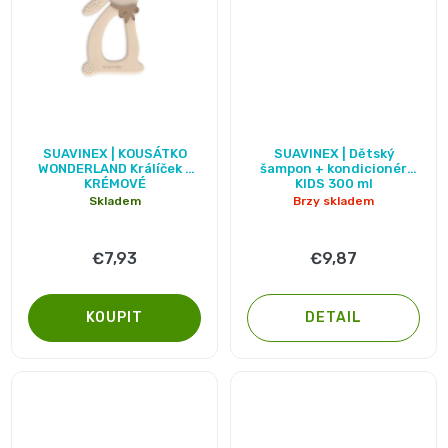
2
pro
opruzeniny
🌿
děti
-
Dětské
👶
🥦
4
plenky
Dětská
Vše
Zdravé
kg
SUAVINEX | KOUSÁTKO
SUAVINEX | Dětský
pro
WONDERLAND Králíček -
šampon + kondicionér
kosmetika
mlsání
KRÉMOVÉ
KIDS 300 ml
Velikost
Skladem
Brzy skladem
miminka
Attitude
🍼
2,
👶
€7,93
€9,87
👶
Dětská
Pro
MINI,
Hračky
🌿
DETAIL
výživa
maminky
3
🍼
Kosmetika
🤱
🍼
-
Dudlíky
💖
Medárek
Potřeby
6
a