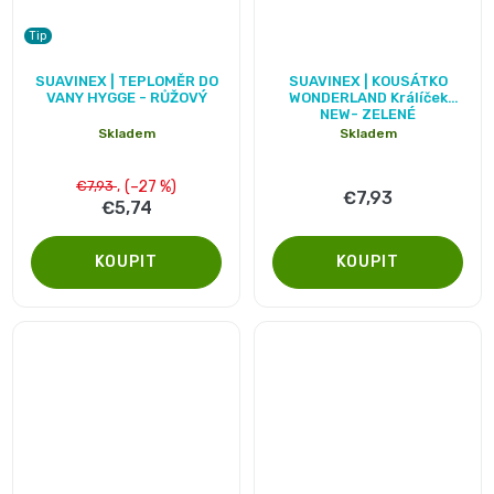
and
Tip
Průměrné
Průměrné
SUAVINEX | TEPLOMĚR DO
SUAVINEX | KOUSÁTKO
Nature
hodnocení
hodnocení
VANY HYGGE - RŮŽOVÝ
WONDERLAND Králíček
NEW- ZELENÉ
produktu
produktu
Skladem
Skladem
Mušelinové
je
je
5,0
5,0
(–27 %)
€7,93
plenky
€7,93
€5,74
z
z
5
5
a
hvězdiček.
hvězdiček.
pleny
Koše
na
pleny