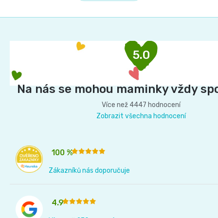
l
k
á
o
Z
d
v
á
á
a
p
5.0
n
c
a
í
t
í
Na nás se mohou maminky vždy sp
í
p
Více než 4447 hodnocení
r
Zobrazit všechna hodnocení
v
k
100 %
y
Zákazníků nás doporučuje
v
ý
4.9