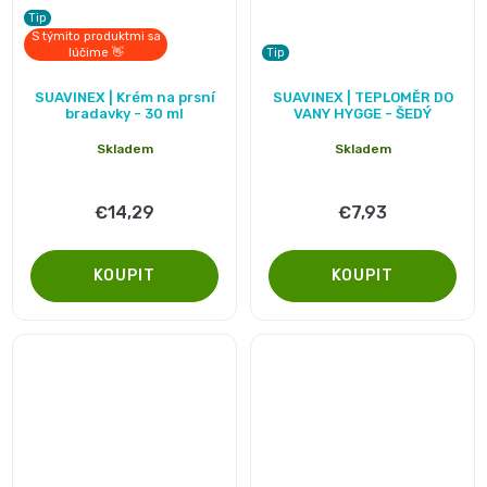
Tip
📝
S týmito produktmi sa
Plenky
lúčime 👋
Tip
Vrácení
Průměrné
do
SUAVINEX | Krém na prsní
SUAVINEX | TEPLOMĚR DO
hodnocení
peněz
bradavky - 30 ml
VANY HYGGE - ŠEDÝ
produktu
vody
Skladem
Skladem
💸
je
5,0
🔄
BébéCash
€14,29
€7,93
z
Magics
5
hvězdiček.
dětské
plenky
Moltex
Pure