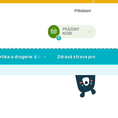
Přihlášení
PRÁZDNÝ
NÁKUPNÍ
KOŠÍK
KOŠÍK
tika a drogerie 🧴✨
Zdravá strava pro děti🥦