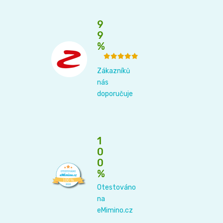
9
9
%
Zákazníků
nás
doporučuje
1
0
0
%
Otestováno
na
eMimino.cz