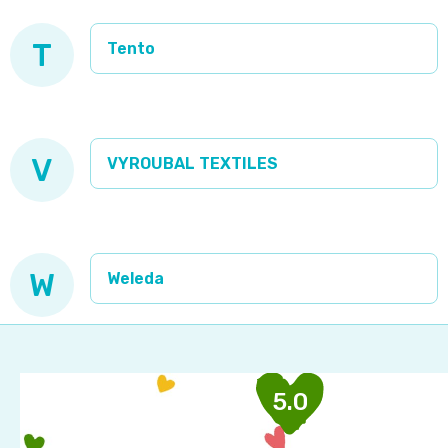
T
Tento
V
VYROUBAL TEXTILES
W
Weleda
Z
á
p
5.0
a