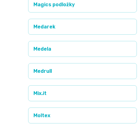
Magics podložky
and
Nature
Medarek
Mušelinové
Medela
plenky
a
Medrull
pleny
Mix.it
Koše
na
Moltex
pleny