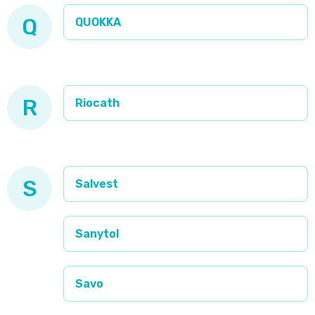
Q
QUOKKA
R
Riocath
S
Salvest
Sanytol
Savo