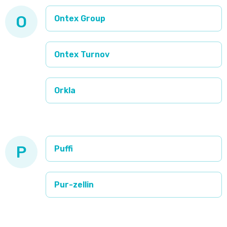
Pleny
O
Ontex Group
podle
Ontex Turnov
velikosti
Oblíbené
Orkla
značky
plenek
P
Puffi
Pur-zellin