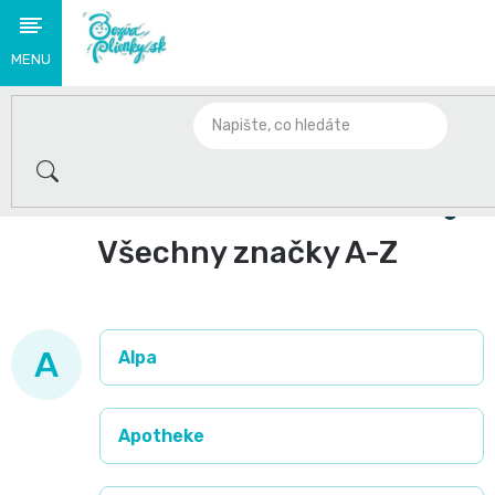
Přejít
na
obsah
Novinky
🌟
Domů
S
těmito
Všechny značky A-Z
produkty
se
A
Alpa
loučíme
👋
Apotheke
Plenky