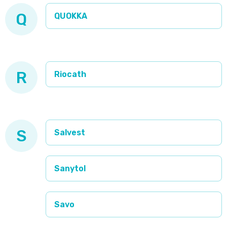
Q
QUOKKA
R
Riocath
S
Salvest
Sanytol
Savo