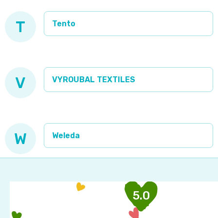
T
Tento
V
VYROUBAL TEXTILES
W
Weleda
Z
á
p
5.0
a