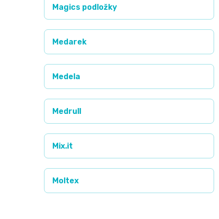
Magics podložky
and
Nature
Medarek
Mušelinové
Medela
plenky
a
Medrull
pleny
Mix.it
Koše
na
Moltex
pleny