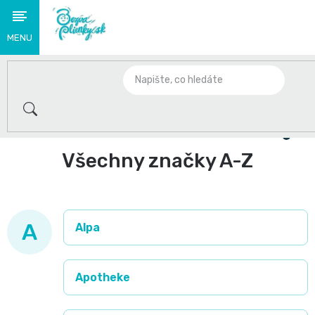
Přejít
na
obsah
Novinky
🌟
Domů
S
těmito
Všechny značky A-Z
produkty
se
A
Alpa
loučíme
👋
Apotheke
Plenky