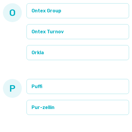
Pleny
O
Ontex Group
podle
Ontex Turnov
velikosti
Oblíbené
Orkla
značky
plenek
P
Puffi
Pur-zellin